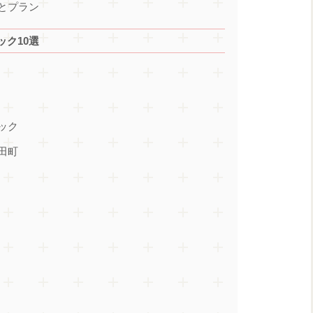
とプラン
ク10選
ック
田町