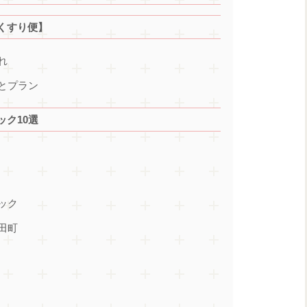
くすり便】
れ
とプラン
ク10選
ック
田町