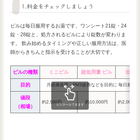
1.料金をチェックしましょう
ピルは毎日服用するお薬です。ワンシート21錠・24
錠・28錠と、処方されるピルにより錠数が変わりま
す。 飲み始めるタイミングや正しい服用方法は、医
師からきちんと指示を受けることが大切です。
ピルの種類
ミニピル
超低用量 ピル
低用
目的
月経痛改善・PMS改善などを目的に 毎日服用
値段
約2,500円
約10,000円
約2,000円
スクロールできます
（相場）