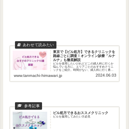
東京で【ピル処方】できるクリニックを
路線ごとに調査！オンライン診療「ルナ
ルナ」も徹底解説
ピルを使用したいけれどどこの婦人科に行くか
悩んでいる方に、エリアごとのおすすめクリニ
ックをご紹介。時間がない、婦人科に行く勇気
がない方にはオンライン診療もおススメしてい
2024.06.03
www.tanmachi-himawari.jp
ます。
ピル処方できるおススメクリニック
ピルを服用してみたい方必見