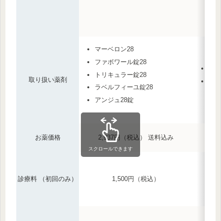
マーベロン28
ファボワール錠28
ファ
トリキュラー錠28
取り扱い薬剤
ラベ
ラベルフィーユ錠28
アンジュ28錠
お薬価格
2,937円（税込） 送料込み
スクロールできます
診療料 （初回のみ）
1,500円（税込）