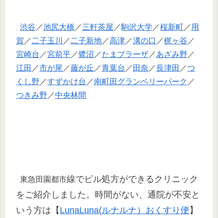
渋谷
／
池尻大橋
／
三軒茶屋
／
駒沢大学
／
桜新町
／
用
賀
／
二子玉川
／
二子新地
／
高津
／
溝の口
／
梶ヶ谷
／
宮崎台
／
宮前平
／
鷺沼
／
たまプラーザ
／
あざみ野
／
江田
／
市が尾
／
藤が丘
／
青葉台
／
田奈
／
長津田
／
つ
くし野
／
すずかけ台
／
南町田グランベリーパーク
／
つきみ野
／
中央林間
線でピル処方ができるクリニック
東急田園都市
をご紹介しました。時間がない、通院が不安と
いう方は【
LunaLuna(ルナルナ）おくすり便
】