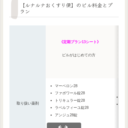
【ルナルナおくすり便】のピル料金とプ
ラン
《定期プラン13シート》
ピルがはじめての方
マーベロン28
ファボワール錠28
ファ
トリキュラー錠28
取り扱い薬剤
ラベ
ラベルフィーユ錠28
アンジュ28錠