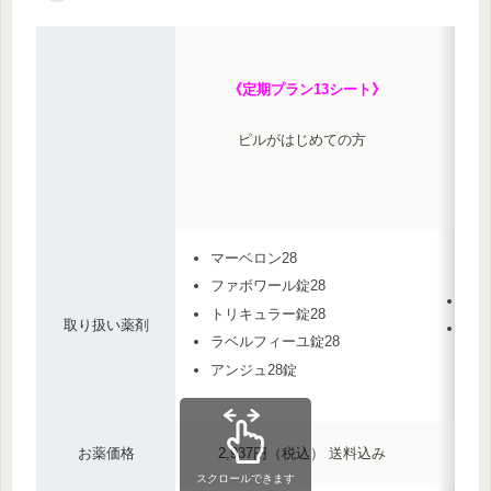
《定期プラン13シート》
ピルがはじめての方
マーベロン28
ファボワール錠28
ファ
トリキュラー錠28
取り扱い薬剤
ラベ
ラベルフィーユ錠28
アンジュ28錠
お薬価格
2,937円（税込） 送料込み
スクロールできます