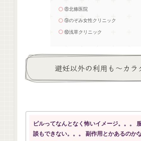
⑧北條医院
⑨のぞみ女性クリニック
⑩浅草クリニック
避妊以外の利用も～カラ
ピルってなんとなく怖いイメージ。。。 
談もできない。。。 副作用とかあるのか