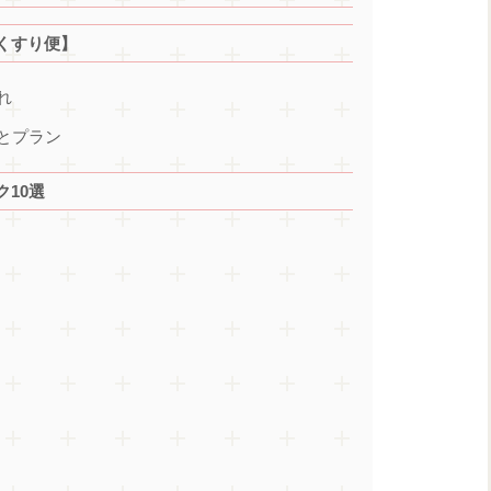
くすり便】
れ
とプラン
10選