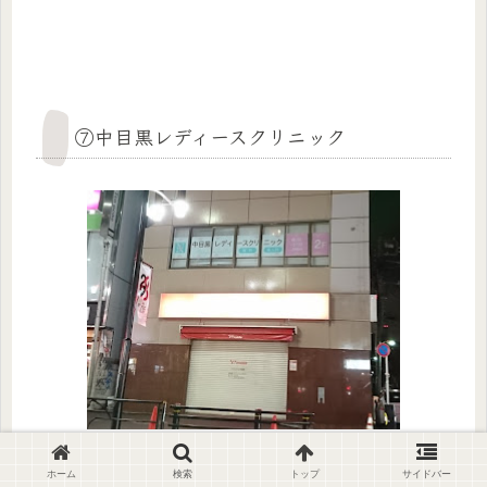
⑦中目黒レディースクリニック
ホーム
検索
トップ
サイドバー
住所
東京都目黒区上目黒1-16-8 クリスタルビル2F
MAP