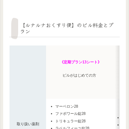
【ルナルナおくすり便】のピル料金とプ
ラン
《定期プラン13シート》
ピルがはじめての方
マーベロン28
ファボワール錠28
ファ
トリキュラー錠28
取り扱い薬剤
ラベ
ラベルフィーユ錠28