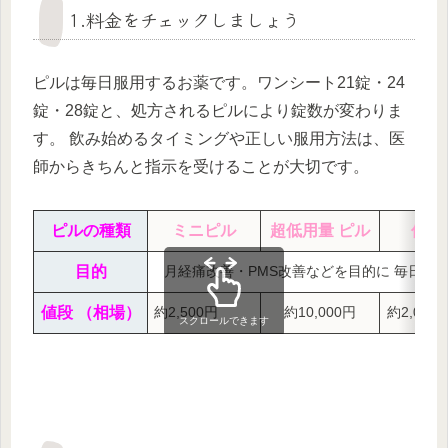
1.料金をチェックしましょう
ピルは毎日服用するお薬です。ワンシート21錠・24
錠・28錠と、処方されるピルにより錠数が変わりま
す。 飲み始めるタイミングや正しい服用方法は、医
師からきちんと指示を受けることが大切です。
ピルの種類
ミニピル
超低用量 ピル
低用
目的
月経痛改善・PMS改善などを目的に 毎日服
値段 （相場）
約2,500円
約10,000円
約2,000
スクロールできます