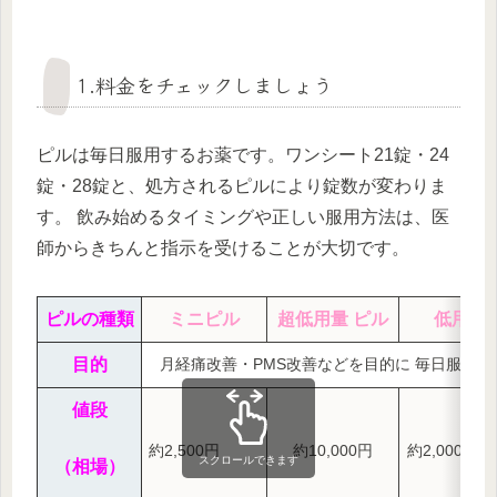
1.料金をチェックしましょう
ピルは毎日服用するお薬です。ワンシート21錠・24
錠・28錠と、処方されるピルにより錠数が変わりま
す。 飲み始めるタイミングや正しい服用方法は、医
師からきちんと指示を受けることが大切です。
ピルの種類
ミニピル
超低用量 ピル
低用量
目的
月経痛改善・PMS改善などを目的に 毎日服用す
値段
約2,500円
約10,000円
約2,000円～
スクロールできます
（相場）