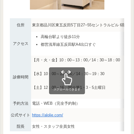
住所
東京都品川区東五反田5丁目27−55セントラルビル 6階
高輪台駅より徒歩11分
アクセス
都営浅草線五反田駅A4出口すぐ
【月・火・金】10：00～13：00／14：30～18：00
【水】10：00～13：00／14：30～19：30
診療時間
【土】12：00～16：00※第1・3・5土曜日
スクロールできます
予約方法
電話・WEB（完全予約制）
公式サイト
https://alolie.com/
院長
女性・スタッフ全員女性