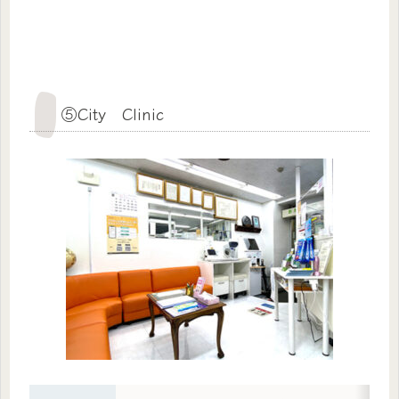
⑤City Clinic