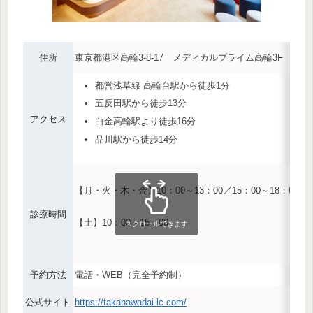
住所
東京都港区高輪3-8-17 メディカルプライム高輪3F
MAP
都営浅草線 高輪台駅から徒歩1分
五反田駅から徒歩13分
アクセス
白金高輪駅より徒歩16分
品川駅から徒歩14分
【月・火・木・金】10：00～13：00／15：00～18：00
診療時間
【土】10：00～15：00
スクロールできます
予約方法
電話・WEB（完全予約制）
公式サイト
https://takanawadai-lc.com/