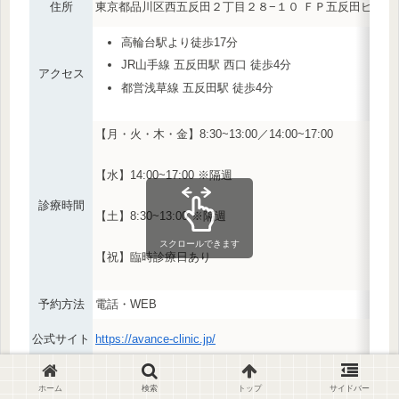
住所
東京都品川区西五反田２丁目２８−１０ ＦＰ五反田ビル 
高輪台駅より徒歩17分
JR山手線 五反田駅 西口 徒歩4分
アクセス
都営浅草線 五反田駅 徒歩4分
【月・火・木・金】8:30~13:00／14:00~17:00
【水】14:00~17:00 ※隔週
診療時間
【土】8:30~13:00 ※隔週
スクロールできます
【祝】臨時診療日あり
予約方法
電話・WEB
公式サイト
https://avance-clinic.jp/
ピル料金
2,500円 ／アフターピル 11,000円
ホーム
検索
トップ
サイドバー
院長
女性