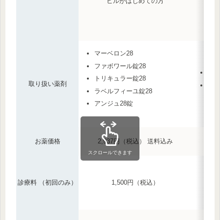
ピルがはじめての方
マーベロン28
ファボワール錠28
ファ
トリキュラー錠28
取り扱い薬剤
ラベ
ラベルフィーユ錠28
アンジュ28錠
お薬価格
2,937円（税込） 送料込み
スクロールできます
診療料 （初回のみ）
1,500円（税込）