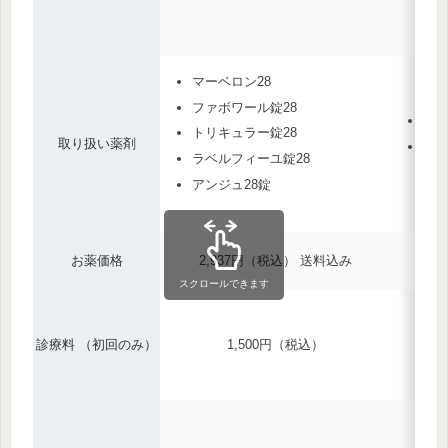
マーベロン28
ファボワール錠28
ファ
トリキュラー錠28
取り扱い薬剤
ラベ
ラベルフィーユ錠28
アンジュ28錠
お薬価格
2,937円（税込） 送料込み
スクロールできます
診療料 （初回のみ）
1,500円（税込）