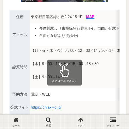
住所
東京都目黒区緑ヶ丘2-24-15-1F
MAP
多摩川駅より東横線急行乗車4分、自由が丘駅下車徒
アクセス
自由が丘駅より徒歩4分
【月・火・木・金】9：00～12：30／14：30～17：30
【水】9：00～12：30／15：00～18：30
診療時間
【土】9：00～14：00
スクロールできます
予約方法
電話・WEB
公式サイト
https://chiaki-lc.jp/
院長
女性
ホーム
検索
トップ
サイドバー