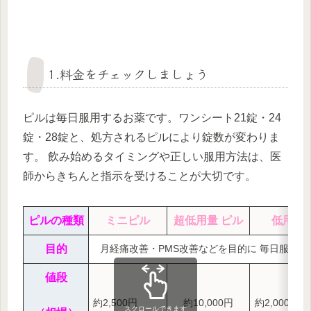
1.料金をチェックしましょう
ピルは毎日服用するお薬です。ワンシート21錠・24
錠・28錠と、処方されるピルにより錠数が変わりま
す。 飲み始めるタイミングや正しい服用方法は、医
師からきちんと指示を受けることが大切です。
ピルの種類
ミニピル
超低用量 ピル
低用量
目的
月経痛改善・PMS改善などを目的に 毎日服用す
値段
約2,500円
約10,000円
約2,000円～
スクロールできます