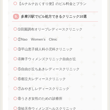
【ルナルナおくすり便】のピル料金とプラン
多摩川駅でピル処方できるクリニック10選
➀田園調布オリーブレディースクリニック
②Nao Women’s Clinic
③平山恵子婦人科小児科クリニック
④舞子ウィメンズクリニック自由が丘
⑤自由が丘ちあきレディースクリニック
⑥都立大レディースクリニック
⑦みやぎしレディースクリニック
⑧うさぎ女性のための診療所
⑨祐天寺ウィメンズヘルスクリニック