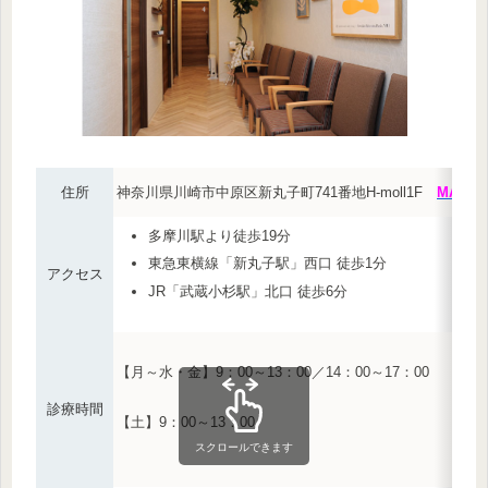
住所
神奈川県川崎市中原区新丸子町741番地
H-moll1F
MAP
多摩川駅より徒歩19分
東急東横線
「新丸子駅」西口
徒歩1分
アクセス
JR
「武蔵小杉駅」北口
徒歩6分
【月～水・金】9：00～13：00／14：00～17：00
診療時間
【土】9：00～13：00
スクロールできます