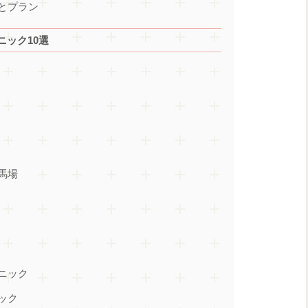
とプラン
ック10選
馬場
ニック
ック