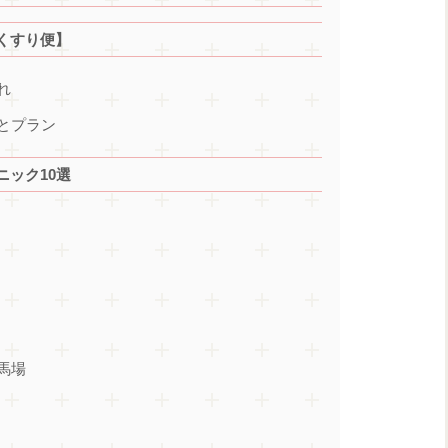
くすり便】
れ
とプラン
ック10選
馬場