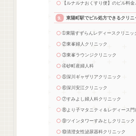
【ルナルナおくすり便】のピル料金
東陽町駅でピル処方できるクリニッ
➀東陽すずらんレディースクリニッ
②東峯婦人クリニック
③東峯ラウンジクリニック
④砂町産婦人科
⑤深川ギャザリアクリニック
⑥深川安江クリニック
⑦すみよし婦人科クリニック
⑧より子マタニティ＆レディース門
⑨ツインタワーすみとしクリニック
⑩清澄女性泌尿器科クリニック