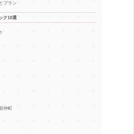
とプラン
ク10選
ク
前仲町