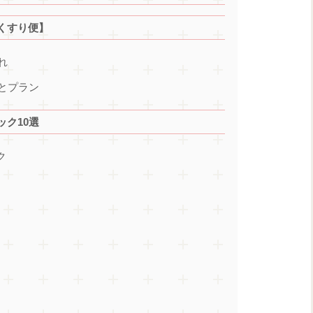
くすり便】
れ
とプラン
ク10選
ク