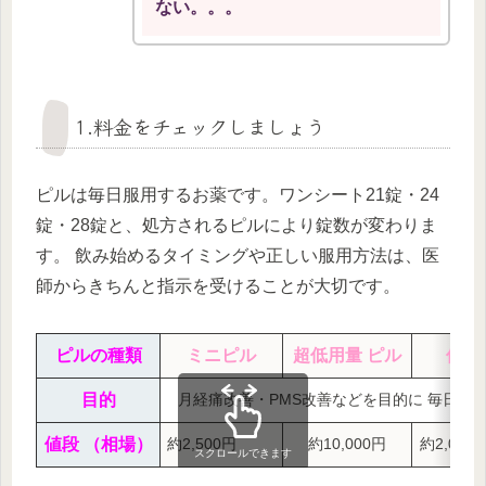
ない。。。
1.料金をチェックしましょう
ピルは毎日服用するお薬です。ワンシート21錠・24
錠・28錠と、処方されるピルにより錠数が変わりま
す。 飲み始めるタイミングや正しい服用方法は、医
師からきちんと指示を受けることが大切です。
ピルの種類
ミニピル
超低用量 ピル
低用
目的
月経痛改善・PMS改善などを目的に 毎日服
値段 （相場）
約2,500円
約10,000円
約2,000
スクロールできます