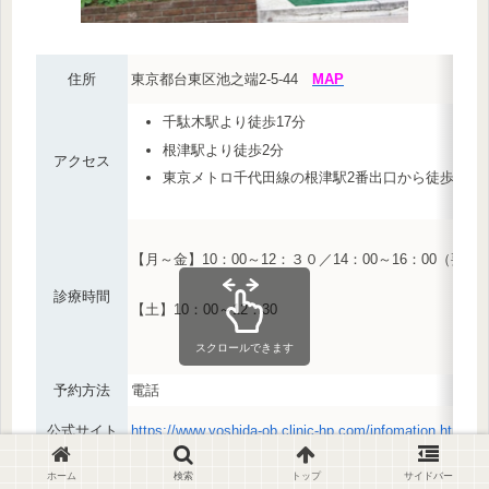
住所
東京都台東区池之端2-5-44
MAP
千駄木駅より徒歩17分
根津駅より徒歩2分
アクセス
東京メトロ千代田線の根津駅2番出口から徒歩3分
【月～金】10：00～12：３０／14：00～16：00（要予約
診療時間
【土】10：00～12：30
スクロールできます
予約方法
電話
公式サイト
https://www.yoshida-ob.clinic-hp.com/infomation.html
ホーム
検索
トップ
サイドバー
女性ドクター
火曜日担当