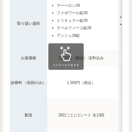
マーベロン28
ファボワール錠28
ファ
トリキュラー錠28
取り扱い薬剤
ラベ
ラベルフィーユ錠28
アンジュ28錠
お薬価格
2,937円（税込） 送料込み
スクロールできます
診療料 （初回のみ）
1,500円（税込）
配送
28日ごとに1シート 全13回