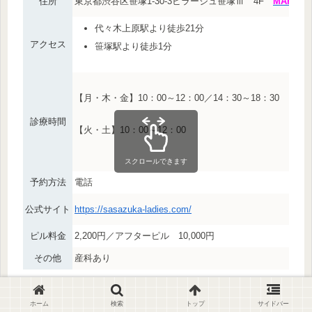
住所
東京都渋谷区笹塚1-30-3ビラージュ笹塚Ⅲ 4F
MAP
代々木上原駅より徒歩21分
アクセス
笹塚駅より徒歩1分
【月・木・金】10：00～12：00／14：30～18：30
診療時間
【火・土】10：00～12：00
スクロールできます
予約方法
電話
公式サイト
https://sasazuka-ladies.com/
ピル料金
2,200円／アフターピル 10,000円
その他
産科あり
ホーム
検索
トップ
サイドバー