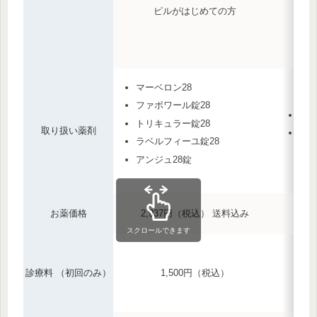
ピルがはじめての方
マーベロン28
ファボワール錠28
ファ
トリキュラー錠28
取り扱い薬剤
ラベ
ラベルフィーユ錠28
アンジュ28錠
お薬価格
2,937円（税込） 送料込み
スクロールできます
診療料 （初回のみ）
1,500円（税込）