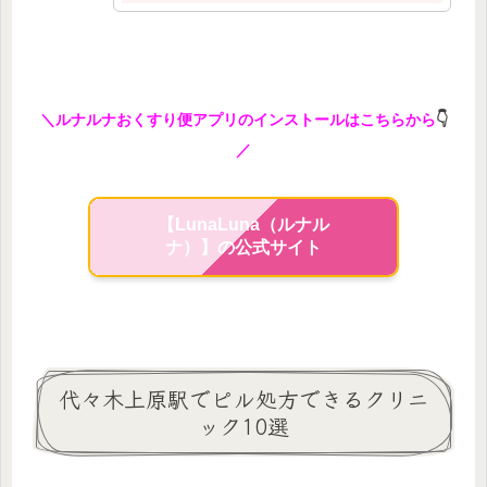
＼ルナルナおくすり便アプリのインストールはこちらから
👇
／
【LunaLuna（ルナル
ナ）】の公式サイト
代々木上原駅でピル処方できるクリニ
ック10選