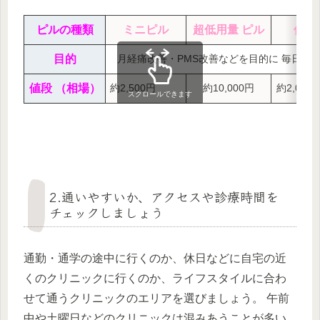
ピルの種類
ミニピル
超低用量 ピル
低用
目的
月経痛改善・PMS改善などを目的に 毎日服
値段 （相場）
約2,500円
約10,000円
約2,000
スクロールできます
2.通いやすいか、アクセスや診療時間を
チェックしましょう
通勤・通学の途中に行くのか、休日などに自宅の近
くのクリニックに行くのか、ライフスタイルに合わ
せて通うクリニックのエリアを選びましょう。 午前
中や土曜日などのクリニックは混みあうことが多い